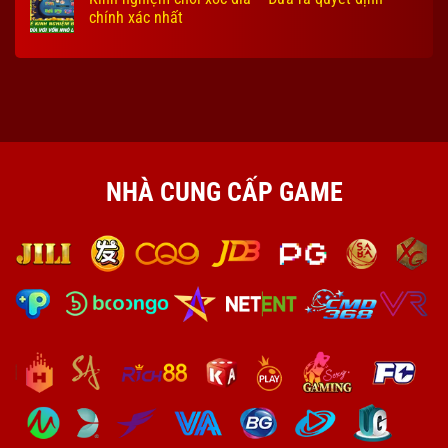
chính xác nhất
NHÀ CUNG CẤP GAME