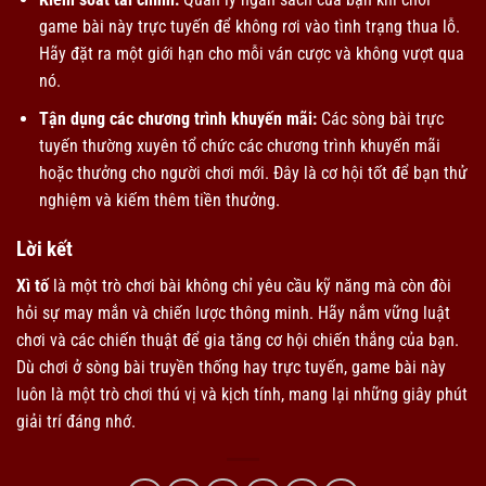
game bài này trực tuyến để không rơi vào tình trạng thua lỗ.
Hãy đặt ra một giới hạn cho mỗi ván cược và không vượt qua
nó.
Tận dụng các chương trình khuyến mãi:
Các sòng bài trực
tuyến thường xuyên tổ chức các chương trình khuyến mãi
hoặc thưởng cho người chơi mới. Đây là cơ hội tốt để bạn thử
nghiệm và kiếm thêm tiền thưởng.
Lời kết
Xì tố
là một trò chơi bài không chỉ yêu cầu kỹ năng mà còn đòi
hỏi sự may mắn và chiến lược thông minh. Hãy nắm vững luật
chơi và các chiến thuật để gia tăng cơ hội chiến thắng của bạn.
Dù chơi ở sòng bài truyền thống hay trực tuyến, game bài này
luôn là một trò chơi thú vị và kịch tính, mang lại những giây phút
giải trí đáng nhớ.