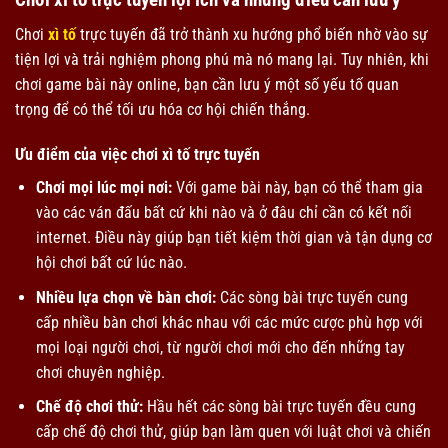
Chơi
xì tố
trực tuyến đã trở thành xu hướng phổ biến nhờ vào sự
tiện lợi và trải nghiệm phong phú mà nó mang lại. Tuy nhiên, khi
chơi game bài này online, bạn cần lưu ý một số yếu tố quan
trọng để có thể tối ưu hóa cơ hội chiến thắng.
Ưu điểm của việc chơi xì tố trực tuyến
Chơi mọi lúc mọi nơi:
Với game bài này, bạn có thể tham gia
vào các ván đấu bất cứ khi nào và ở đâu chỉ cần có kết nối
internet. Điều này giúp bạn tiết kiệm thời gian và tận dụng cơ
hội chơi bất cứ lúc nào.
Nhiều lựa chọn về bàn chơi:
Các sòng bài trực tuyến cung
cấp nhiều bàn chơi khác nhau với các mức cược phù hợp với
mọi loại người chơi, từ người chơi mới cho đến những tay
chơi chuyên nghiệp.
Chế độ chơi thử:
Hầu hết các sòng bài trực tuyến đều cung
cấp chế độ chơi thử, giúp bạn làm quen với luật chơi và chiến