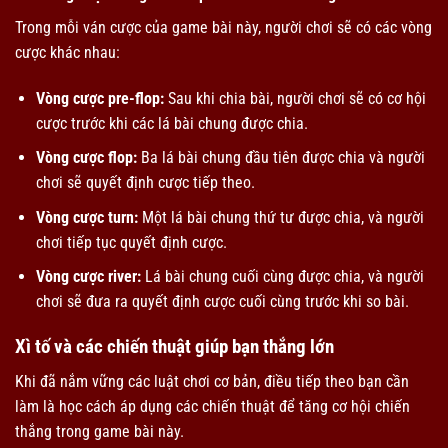
Trong mỗi ván cược của game bài này, người chơi sẽ có các vòng
cược khác nhau:
Vòng cược pre-flop:
Sau khi chia bài, người chơi sẽ có cơ hội
cược trước khi các lá bài chung được chia.
Vòng cược flop:
Ba lá bài chung đầu tiên được chia và người
chơi sẽ quyết định cược tiếp theo.
Vòng cược turn:
Một lá bài chung thứ tư được chia, và người
chơi tiếp tục quyết định cược.
Vòng cược river:
Lá bài chung cuối cùng được chia, và người
chơi sẽ đưa ra quyết định cược cuối cùng trước khi so bài.
Xì tố và các chiến thuật giúp bạn thắng lớn
Khi đã nắm vững các luật chơi cơ bản, điều tiếp theo bạn cần
làm là học cách áp dụng các chiến thuật để tăng cơ hội chiến
thắng trong game bài này.