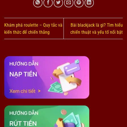
Khám phá roulette – Quy tắc và
Bài blackjack là gì? Tìm hiểu
kiến thức để chiến thắng
chiến thuật và yếu tố nổi bật