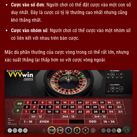
Cược vào số đơn
: Người chơi có thể đặt cược vào một con số
duy nhất. Đây là cược có tỷ lệ thưởng cao nhất nhưng cũng
khó thắng nhất.
Cược vào nhóm số
: Người chơi có thể cược vào một nhóm số
có liên kết với nhau trên bàn cược.
Mặc dù phần thưởng của cược vòng trong có thể rất lớn, nhưng
xác suất thắng lại thấp hơn so với cược vòng ngoài.