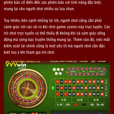
phiên bản cổ điển đến các phiên bản với tính năng đặc biệt,
mang lại cho người chơi nhiều sự lựa chọn.
Tuy nhiên, bên cạnh những lợi ích, người chơi cũng cần phải
cảnh giác với các rủi ro khi chơi game casino này trực tuyến. Các
trò chơi trực tuyến có thể thiếu đi không khí và cảm giác sống
động mà sòng bạc truyền thống mang lại. Thêm vào đó, việc mất
kiểm soát tài chính cũng là một yếu tố mà người chơi cần đặc
biệt lưu ý khi tham gia trò chơi.