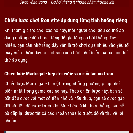
Cược vòng trong – Cơ hội thắng ít nhưng phần thưởng lớn
Chiến lược chơi Roulette áp dụng từng tình huống riêng
Khi tham gia trò chơi casino này, mỗi người chơi đều có thể áp
dụng những chiến lược riêng để gia tăng cơ hội thắng. Tuy
nhiên, bạn cần nhớ rằng đây vẫn là trò chơi dựa nhiều vào yếu tố
may mắn. Dưới đây là một số chiến lược phổ biến mà bạn có thể
thử áp dụng.
Chiến lược Martingale kép đôi cược sau mỗi lần mất vốn
Chiến lược Martingale là một trong những phương pháp phổ
biến nhất trong game casino này. Theo chiến lược này, bạn sẽ
bắt đầu cược với một số tiền nhỏ và nếu thua, bạn sẽ cược gấp
đôi số tiền đã cược trước đó. Mục tiêu là khi bạn thắng, bạn sẽ
bù đắp lại được tất cả các khoản thua lỗ trước đó và thu về lợi
nhuận.