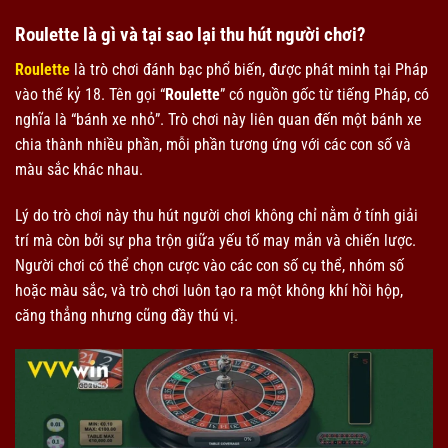
Roulette là gì và tại sao lại thu hút người chơi?
Roulette
là trò chơi đánh bạc phổ biến, được phát minh tại Pháp
vào thế kỷ 18. Tên gọi “
Roulette
” có nguồn gốc từ tiếng Pháp, có
nghĩa là “bánh xe nhỏ”. Trò chơi này liên quan đến một bánh xe
chia thành nhiều phần, mỗi phần tương ứng với các con số và
màu sắc khác nhau.
Lý do trò chơi này thu hút người chơi không chỉ nằm ở tính giải
trí mà còn bởi sự pha trộn giữa yếu tố may mắn và chiến lược.
Người chơi có thể chọn cược vào các con số cụ thể, nhóm số
hoặc màu sắc, và trò chơi luôn tạo ra một không khí hồi hộp,
căng thẳng nhưng cũng đầy thú vị.