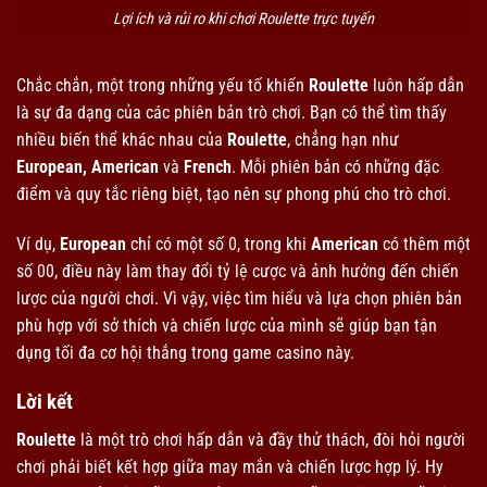
Lợi ích và rủi ro khi chơi Roulette trực tuyến
Chắc chắn, một trong những yếu tố khiến
Roulette
luôn hấp dẫn
là sự đa dạng của các phiên bản trò chơi. Bạn có thể tìm thấy
nhiều biến thể khác nhau của
Roulette
, chẳng hạn như
European, American
và
French
. Mỗi phiên bản có những đặc
điểm và quy tắc riêng biệt, tạo nên sự phong phú cho trò chơi.
Ví dụ,
European
chỉ có một số 0, trong khi
American
có thêm một
số 00, điều này làm thay đổi tỷ lệ cược và ảnh hưởng đến chiến
lược của người chơi. Vì vậy, việc tìm hiểu và lựa chọn phiên bản
phù hợp với sở thích và chiến lược của mình sẽ giúp bạn tận
dụng tối đa cơ hội thắng trong game casino này.
Lời kết
Roulette
là một trò chơi hấp dẫn và đầy thử thách, đòi hỏi người
chơi phải biết kết hợp giữa may mắn và chiến lược hợp lý. Hy