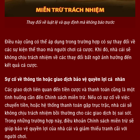
Thay đổi về luật lệ và quy định mà không báo trước
Điều này cũng có thể áp dụng trong trường hợp có sự thay đổi về
các sự kiện thể thao mà người chơi cá cược. Khi đó, nhà cái sẽ
không chịu trách nhiệm về các thay đổi bất ngờ ảnh hưởng đến
kết quả cá cược.
Sự cố về thông tin hoặc giao dịch bảo vệ quyền lợi cá nhân
Các giao dịch liên quan đến tiền cược và thanh toán cũng là một
tình huống cần đến Chính sách miễn trừ. Nếu có sự cố về việc
chuyển tiền, hoặc hệ thống thanh toán gặp trục trặc, nhà cái sẽ
không chịu trách nhiệm bồi thường cho các giao dịch bị sai sót.
Trong những trường hợp này, điều khoản Chính sách miễn trừ sẽ
giúp bảo vệ quyền lợi của nhà cái và giảm thiểu tranh cãi với
người chơi.