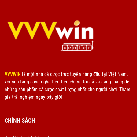
VVVWIN
là một nhà cá cược trực tuyến hàng đầu tại Việt Nam,
với nền tảng công nghệ tiên tiến chúng tôi đã và đang mang đến
những sản phẩm cá cược chất lượng nhất cho người chơi. Tham
gia trải nghiệm ngay bây giờ!
CHÍNH SÁCH