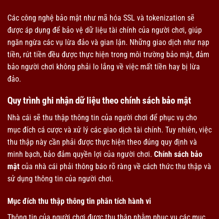
Các công nghệ bảo mật như mã hóa SSL và tokenization sẽ
được áp dụng để bảo vệ dữ liệu tài chính của người chơi, giúp
ngăn ngừa các vụ lừa đảo và gian lận. Những giao dịch như nạp
tiền, rút tiền đều được thực hiện trong môi trường bảo mật, đảm
bảo người chơi không phải lo lắng về việc mất tiền hay bị lừa
đảo.
Quy trình ghi nhận dữ liệu theo chính sách bảo mật
Nhà cái sẽ thu thập thông tin của người chơi để phục vụ cho
mục đích cá cược và xử lý các giao dịch tài chính. Tuy nhiên, việc
thu thập này cần phải được thực hiện theo đúng quy định và
minh bạch, bảo đảm quyền lợi của người chơi.
Chính sách bảo
mật
của nhà cái phải thông báo rõ ràng về cách thức thu thập và
sử dụng thông tin của người chơi.
Mục đích thu thập thông tin phân tích hành vi
Thông tin của người chơi được thu thập nhằm phục vụ các mục