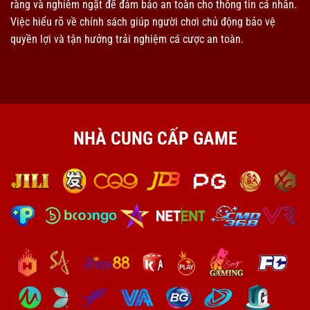
ràng và nghiêm ngặt để đảm bảo an toàn cho thông tin cá nhân.
Việc hiểu rõ về chính sách giúp người chơi chủ động bảo vệ
quyền lợi và tận hưởng trải nghiệm cá cược an toàn.
NHÀ CUNG CẤP GAME