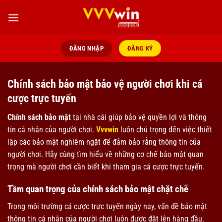
Bỏ
qua
nội
dung
ĐĂNG NHẬP
ĐĂNG KÝ
Chính sách bảo mật bảo vệ người chơi khi cá
cược trực tuyến
Chính sách bảo mật
tại nhà cái giúp bảo vệ quyền lợi và thông
tin cá nhân của người chơi.
Vvvwin
luôn chú trọng đến việc thiết
lập các bảo mật nghiêm ngặt để đảm bảo rằng thông tin của
người chơi. Hãy cùng tìm hiểu về những cơ chế bảo mật quan
trọng mà người chơi cần biết khi tham gia cá cược trực tuyến.
Tầm quan trọng của chính sách bảo mật chặt chẽ
Trong môi trường cá cược trực tuyến ngày nay, vấn đề bảo mật
thông tin cá nhân của người chơi luôn được đặt lên hàng đầu.