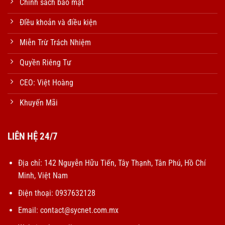
Chính sách bảo mật
ĐIều khoản và điều kiện
Miễn Trừ Trách Nhiệm
Quyền Riêng Tư
CEO: Việt Hoàng
Khuyến Mãi
LIÊN HỆ 24/7
Địa chỉ: 142 Nguyễn Hữu Tiến, Tây Thạnh, Tân Phú, Hồ Chí
Minh, Việt Nam
Điện thoại: 0937632128
Email:
contact@sycnet.com.mx