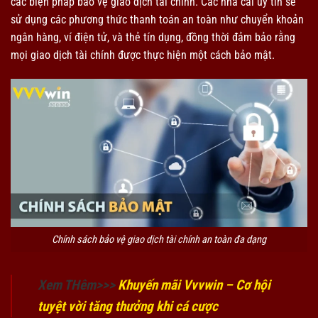
các biện pháp bảo vệ giao dịch tài chính. Các nhà cái uy tín sẽ
sử dụng các phương thức thanh toán an toàn như chuyển khoản
ngân hàng, ví điện tử, và thẻ tín dụng, đồng thời đảm bảo rằng
mọi giao dịch tài chính được thực hiện một cách bảo mật.
Chính sách bảo vệ giao dịch tài chính an toàn đa dạng
Xem THêm>>>
Khuyến mãi Vvvwin – Cơ hội
tuyệt vời tăng thưởng khi cá cược