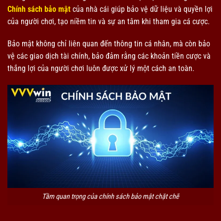
Chính sách bảo mật
của nhà cái giúp bảo vệ dữ liệu và quyền lợi
của người chơi, tạo niềm tin và sự an tâm khi tham gia cá cược.
Bảo mật không chỉ liên quan đến thông tin cá nhân, mà còn bảo
vệ các giao dịch tài chính, bảo đảm rằng các khoản tiền cược và
thắng lợi của người chơi luôn được xử lý một cách an toàn.
Tầm quan trọng của chính sách bảo mật chặt chẽ