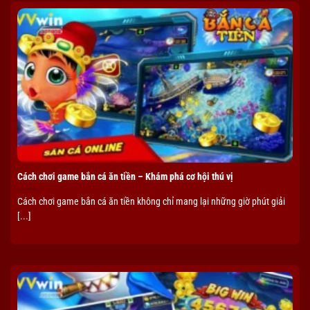
Cách chơi game bắn cá ăn tiền – Khám phá cơ hội thú vị
Cách chơi game bắn cá ăn tiền không chỉ mang lại những giờ phút giải
[...]