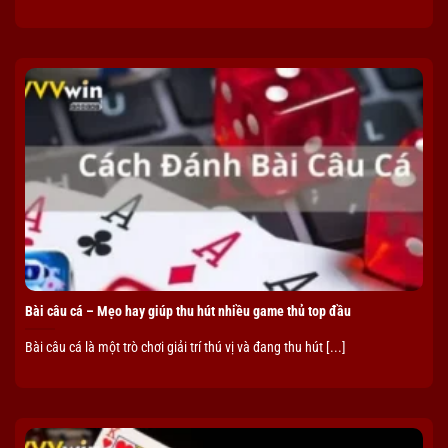
Bài câu cá – Mẹo hay giúp thu hút nhiều game thủ top đầu
Bài câu cá là một trò chơi giải trí thú vị và đang thu hút [...]