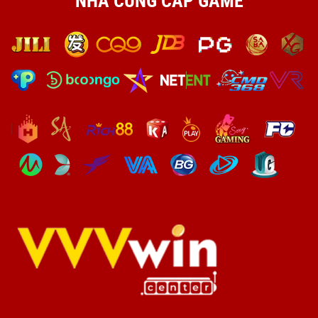
NHÀ CUNG CẤP GAME