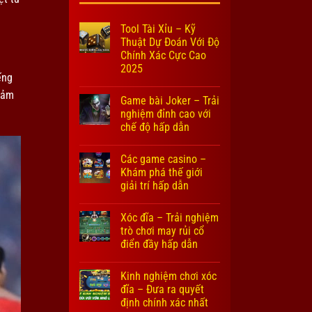
Tool Tài Xỉu – Kỹ
Thuật Dự Đoán Với Độ
Chính Xác Cực Cao
2025
ếng
cảm
Game bài Joker – Trải
nghiệm đỉnh cao với
chế độ hấp dẫn
Các game casino –
Khám phá thế giới
giải trí hấp dẫn
Xóc đĩa – Trải nghiệm
trò chơi may rủi cổ
điển đầy hấp dẫn
Kinh nghiệm chơi xóc
đĩa – Đưa ra quyết
định chính xác nhất