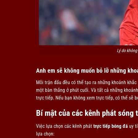
Lý do không 
Anh em sẽ không muốn bỏ lỡ những kho
Mỗi trận đấu đều có thể tạo ra những khoảnh khắc 
một bàn thắng ở phút cuối. Và tất cả những khoảnh
trực tiếp. Nếu bạn không xem trực tiếp, có thể sẽ b
Bí mật của các kênh phát sóng 
Việc lựa chọn các kênh phát
trực tiếp bóng đá
uy tí
lựa chọn: