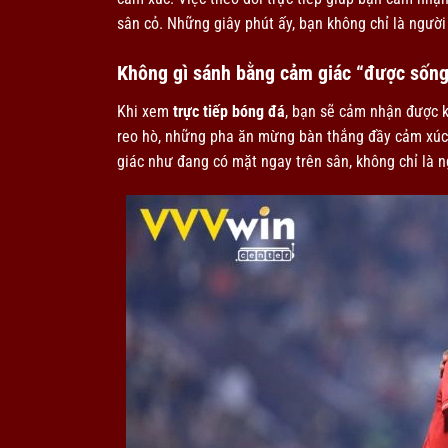
sân cỏ. Những giây phút ấy, bạn không chỉ là ngườ
Không gì sánh bằng cảm giác “được sống
Khi xem
trực tiếp bóng đá
, bạn sẽ cảm nhận được 
reo hò, những pha ăn mừng bàn thắng đầy cảm xúc
giác như đang có mặt ngay trên sân, không chỉ là 