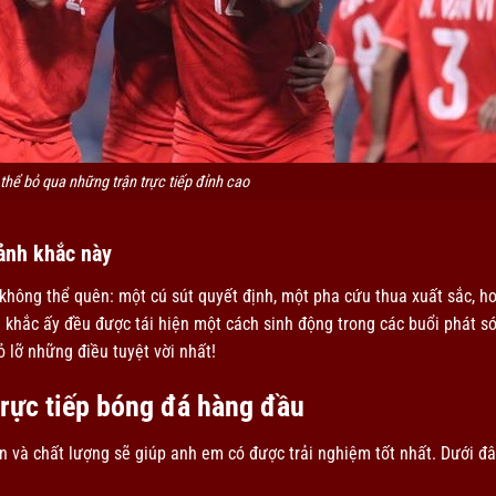
thể bỏ qua những trận trực tiếp đỉnh cao
ảnh khắc này
không thể quên: một cú sút quyết định, một pha cứu thua xuất sắc, h
 khắc ấy đều được tái hiện một cách sinh động trong các buổi phát s
ỏ lỡ những điều tuyệt vời nhất!
trực tiếp bóng đá hàng đầu
n và chất lượng sẽ giúp anh em có được trải nghiệm tốt nhất. Dưới đ