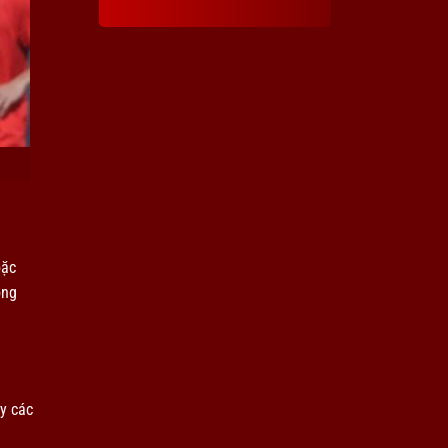
oặc
óng
ây các