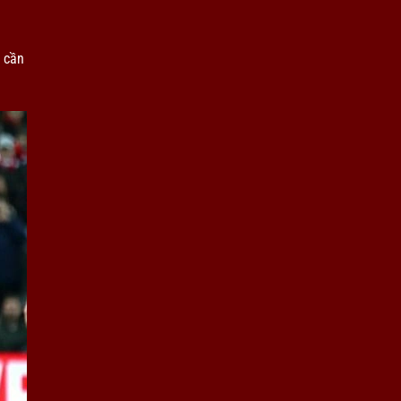
n cần