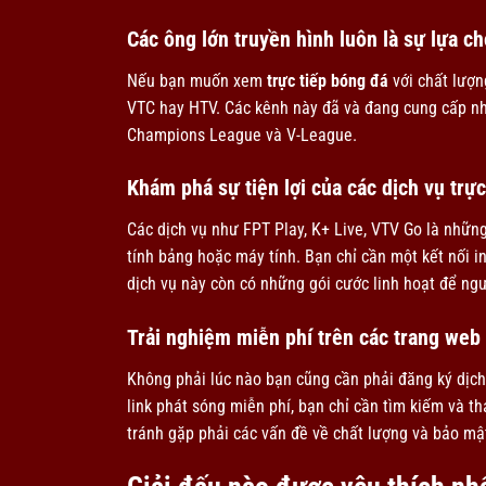
Các ông lớn truyền hình luôn là sự lựa c
Nếu bạn muốn xem
trực tiếp bóng đá
với chất lượn
VTC hay HTV. Các kênh này đã và đang cung cấp nhữ
Champions League và V-League.
Khám phá sự tiện lợi của các dịch vụ trự
Các dịch vụ như FPT Play, K+ Live, VTV Go là nhữ
tính bảng hoặc máy tính. Bạn chỉ cần một kết nối in
dịch vụ này còn có những gói cước linh hoạt để ng
Trải nghiệm miễn phí trên các trang web 
Không phải lúc nào bạn cũng cần phải đăng ký dịch
link phát sóng miễn phí, bạn chỉ cần tìm kiếm và th
tránh gặp phải các vấn đề về chất lượng và bảo mậ