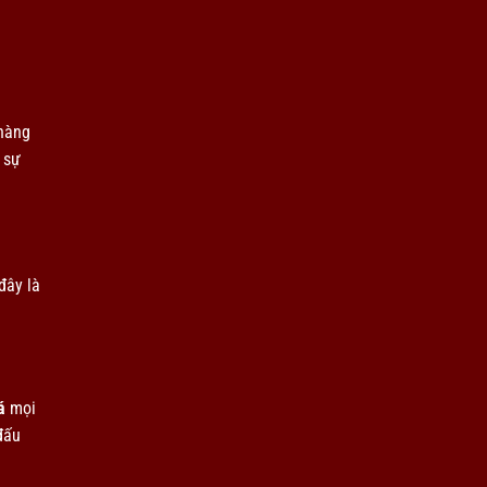
 hàng
 sự
đây là
á
mọi
đấu