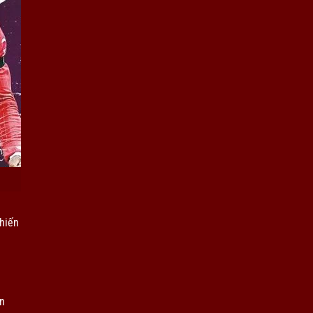
khiến
ền