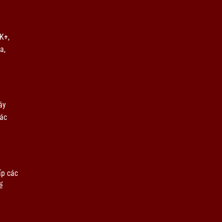
K+,
a,
áy
các
ấp các
ể