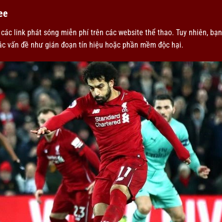
ee
 các link phát sóng miễn phí trên các website thể thao. Tuy nhiên, bạ
các vấn đề như gián đoạn tín hiệu hoặc phần mềm độc hại.