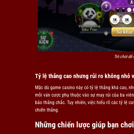
Trò chơi dễ
Tỷ lệ thắng cao nhưng rủi ro không nhỏ v
Mặc dù game casino này có tỷ lệ thắng khá cao, như
mỗi ván cược phụ thuộc vào sự may rủi của ba viên
bảo thắng chắc. Tuy nhiên, việc hiểu rõ các tỷ lệ c
chiến thắng.
Những chiến lược giúp bạn chơi 