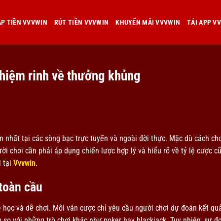
P TIỀN VVVWIN
RÚT TIỀN VVVWIN
KHUYẾN MÃI VVVWIN
TẢI APP V
ghiệm rinh về thưởng khủng
n nhất tại các sòng bạc trực tuyến và ngoài đời thực. Mặc dù cách chơ
ời chơi cần phải áp dụng chiến lược hợp lý và hiểu rõ về tỷ lệ cược c
 tại
Vvvwin
.
 toàn cầu
dễ học và dễ chơi. Mỗi ván cược chỉ yêu cầu người chơi dự đoán kết qu
p so với những trò chơi khác như poker hay blackjack. Tuy nhiên, sự đ