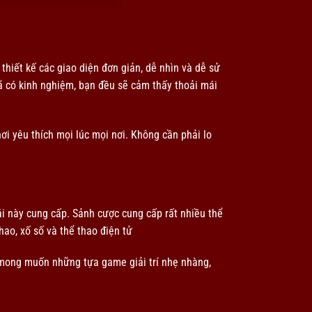
thiết kế các giao diện đơn giản, dễ nhìn và dễ sử
ã có kinh nghiệm, bạn đều sẽ cảm thấy thoải mái
ơi yêu thích mọi lúc mọi nơi. Không cần phải lo
i này cung cấp. Sảnh cược cung cấp rất nhiều thể
hao, xố số và thể thao điện tử
 mong muốn những tựa game giải trí nhẹ nhàng,