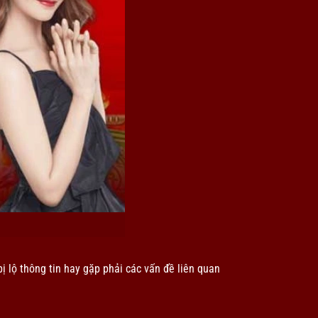
 lộ thông tin hay gặp phải các vấn đề liên quan