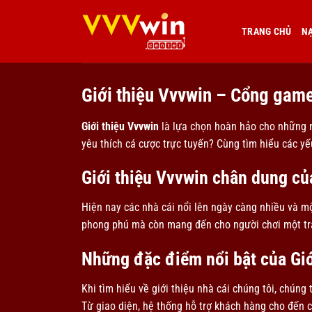
Bỏ
qua
TRANG CHỦ
NẠ
nội
dung
Giới thiệu Vvvwin – Cổng game
Giới thiệu Vvvwin
là lựa chọn hoàn hảo cho những n
yêu thích cá cược trực tuyến? Cùng tìm hiểu các yếu
Giới thiệu Vvvwin chân dung củ
Hiện nay các nhà cái nổi lên ngày càng nhiều và m
phong phú mà còn mang đến cho người chơi một tr
Những đặc điểm nổi bật của Giớ
Khi tìm hiểu về giới thiệu nhà cái chúng tôi, chúng
Từ giao diện, hệ thống hỗ trợ khách hàng cho đến c