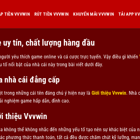
P TIỀN VVVWIN
RÚT TIỀN VVVWIN
KHUYẾN MÃI VVVWIN
TẢI APP V
 uy tín, chất lượng hàng đầu
gười yêu thích game online và cá cược trực tuyến. Vậy điều gì khiến
 tố nổi bật của nhà cái này trong bài viết dưới đây.
a nhà cái đẳng cấp
ột trong những cái tên đáng chú ý hiện nay là
Giới thiệu Vvvwin
. Nhà 
ải nghiệm game hấp dẫn, đỉnh cao.
i thiệu Vvvwin
 ta không thể không nhắc đến những yếu tố tạo nên sự khác biệt của nh
ác phương thức thanh toán, tất cả đều được chăm chút kỹ lưỡng, mang