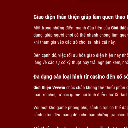
Giao diện thân thiện giúp làm quen thao 
Một trong những điểm mạnh đầu tiên của
Giới thiệ
dụng, giúp người chơi có thể nhanh chóng làm quen
khi tham gia vào các trò chơi tại nhà cái này.
Bên cạnh đó, việc tối ưu hóa giao diện hiện nay nhờ
lắng về các sự cố kỹ thuật hay trải nghiệm kém, n
Đa dạng các loại hình từ casino đến xổ s
Giới thiệu Vvvwin
chắc chắn không thể thiếu phần đ
loại trò chơi, từ các game bài kinh điển như Xì Dách
Với một kho game phong phú, sảnh cược có thể đáp
sảnh cược đều mang đến cho bạn những lựa chọn tu