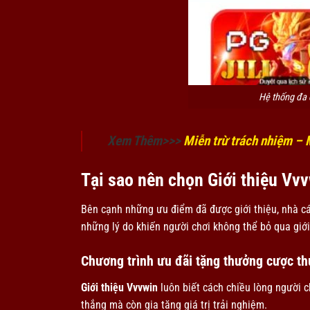
Hệ thống đa 
Xem Thêm>>>
Miễn trừ trách nhiệm – 
Tại sao nên chọn Giới thiệu Vv
Bên cạnh những ưu điểm đã được giới thiệu, nhà cá
những lý do khiến người chơi không thể bỏ qua giới
Chương trình ưu đãi tặng thưởng cược thủ
Giới thiệu Vvvwin
luôn biết cách chiều lòng người 
thắng mà còn gia tăng giá trị trải nghiệm.