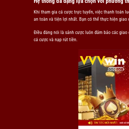
Hệ thống đa dạng lựa chọn với phương t
Khi tham gia cá cược trực tuyến, việc thanh toán 
an toàn và tiện lợi nhất. Bạn có thể thực hiện giao
Điều đáng nói là sảnh cược luôn đảm bảo các giao 
cá cược và nạp rút tiền.