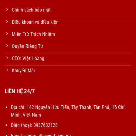
Chính sách bảo mật
ĐIều khoản và điều kiện
Miễn Trừ Trách Nhiệm
Quyền Riêng Tư
CEO: Việt Hoàng
Khuyến Mãi
LIÊN HỆ 24/7
Địa chỉ: 142 Nguyễn Hữu Tiến, Tây Thạnh, Tân Phú, Hồ Chí
Minh, Việt Nam
Điện thoại: 0937632128
Email:
contact@sycnet.com.mx