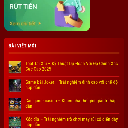
BÀI VIẾT MỚI
Tool Tài Xỉu – Kỹ Thuật Dự Đoán Với Độ Chính Xác
Cực Cao 2025
Game bài Joker – Trải nghiệm đỉnh cao với chế độ
hấp dẫn
Các game casino – Khám phá thế giới giải trí hấp
dẫn
Xóc đĩa – Trải nghiệm trò chơi may rủi cổ điển đầy
hấp dẫn