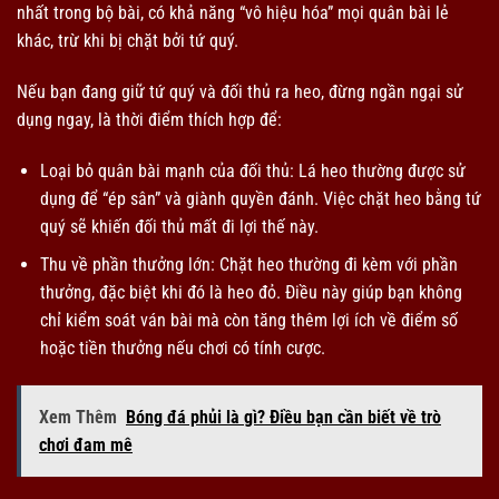
nhất trong bộ bài, có khả năng “vô hiệu hóa” mọi quân bài lẻ
khác, trừ khi bị chặt bởi tứ quý.
Nếu bạn đang giữ tứ quý và đối thủ ra heo, đừng ngần ngại sử
dụng ngay, là thời điểm thích hợp để:
Loại bỏ quân bài mạnh của đối thủ: Lá heo thường được sử
dụng để “ép sân” và giành quyền đánh. Việc chặt heo bằng tứ
quý sẽ khiến đối thủ mất đi lợi thế này.
Thu về phần thưởng lớn: Chặt heo thường đi kèm với phần
thưởng, đặc biệt khi đó là heo đỏ. Điều này giúp bạn không
chỉ kiểm soát ván bài mà còn tăng thêm lợi ích về điểm số
hoặc tiền thưởng nếu chơi có tính cược.
Xem Thêm
Bóng đá phủi là gì? Điều bạn cần biết về trò
chơi đam mê