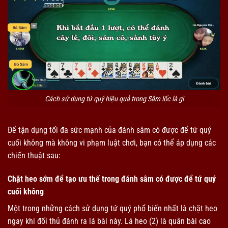
Cách sử dụng tứ quý hiệu quả trong Sâm lốc là gì
Để tận dụng tối đa sức mạnh của đánh sâm có được để tứ quý
cuối không mà không vi phạm luật chơi, bạn có thể áp dụng các
chiến thuật sau:
Chặt heo sớm để tạo ưu thế trong đánh sâm có được để tứ quý
cuối không
Một trong những cách sử dụng tứ quý phổ biến nhất là chặt heo
ngay khi đối thủ đánh ra lá bài này. Lá heo (2) là quân bài cao