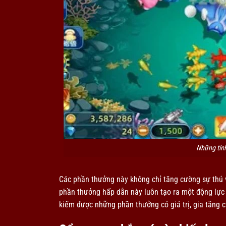
Những tín
Các phần thưởng này không chỉ tăng cường sự thú v
phần thưởng hấp dẫn này luôn tạo ra một động lực l
kiếm được những phần thưởng có giá trị, gia tăng 