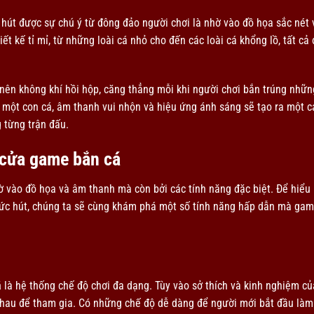
hút được sự chú ý từ đông đảo người chơi là nhờ vào đồ họa sắc nét
ết kế tỉ mỉ, từ những loài cá nhỏ cho đến các loài cá khổng lồ, tất cả
ên không khí hồi hộp, căng thẳng mỗi khi người chơi bắn trúng nhữn
ục một con cá, âm thanh vui nhộn và hiệu ứng ánh sáng sẽ tạo ra một 
 từng trận đấu.
 cửa game bắn cá
ờ vào đồ họa và âm thanh mà còn bởi các tính năng đặc biệt. Để hiểu 
 sức hút, chúng ta sẽ cùng khám phá một số tính năng hấp dẫn mà ga
á
là hệ thống chế độ chơi đa dạng. Tùy vào sở thích và kinh nghiệm củ
nhau để tham gia. Có những chế độ dễ dàng để người mới bắt đầu làm