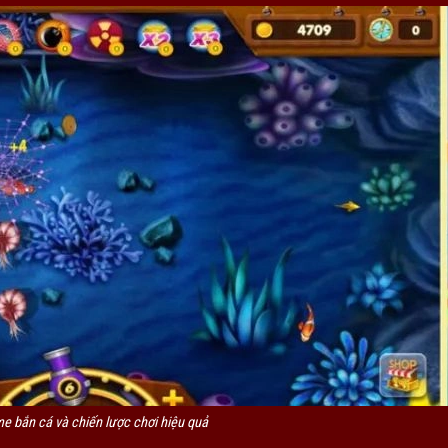
e bắn cá và chiến lược chơi hiệu quả