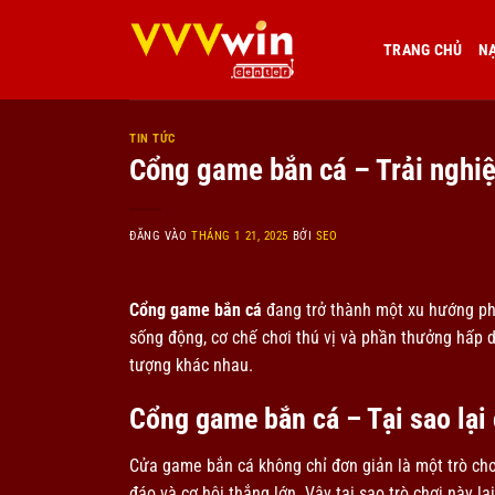
Bỏ
qua
TRANG CHỦ
NẠ
nội
dung
TIN TỨC
Cổng game bắn cá – Trải nghiệ
ĐĂNG VÀO
THÁNG 1 21, 2025
BỞI
SEO
Cổng game bắn cá
đang trở thành một xu hướng phổ
sống động, cơ chế chơi thú vị và phần thưởng hấp 
tượng khác nhau.
Cổng game bắn cá – Tại sao lạ
Cửa game bắn cá không chỉ đơn giản là một trò chơ
đáo và cơ hội thắng lớn. Vậy tại sao trò chơi này l