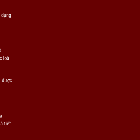
p dụng
ô
c loài
i được
và
à tiết