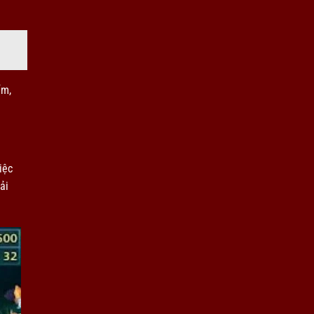
ểm,
iệc
ải