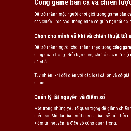
Cổng game bắn cá và chiến lược
Để trở thành một người chơi giỏi trong game bắn cá
các chiến lược chơi thông minh sẽ giúp bạn tối đa
Chọn cho mình vũ khí và chiến thuật tối 
Để trở thành người chơi thành thạo trong
cổng gam
cùng quan trọng. Nếu bạn đang chơi ở các mức độ dễ
cá nhỏ.
Tuy nhiên, khi đối diện với các loài cá lớn và có g
chúng.
Quản lý tài nguyên và điểm số
Một trong những yếu tố quan trọng để giành chiến
điểm số. Mỗi lần bắn một con cá, bạn sẽ tiêu tốn m
kiệm tài nguyên là điều vô cùng quan trọng.