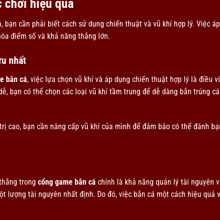
 chơi hiệu quả
, bạn cần phải biết cách sử dụng chiến thuật và vũ khí hợp lý. Việc á
 hóa điểm số và khả năng thắng lớn.
ưu nhất
e bắn cá
, việc lựa chọn vũ khí và áp dụng chiến thuật hợp lý là điều v
, bạn có thể chọn các loại vũ khí tầm trung để dễ dàng bắn trúng cá
iá trị cao, bạn cần nâng cấp vũ khí của mình để đảm bảo có thể đánh bạ
 thắng trong
cổng game bắn cá
chính là khả năng quản lý tài nguyên 
ột lượng tài nguyên nhất định. Do đó, việc bắn cá một cách hiệu quả v