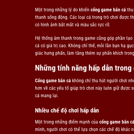
Một trong những lý do khiến
cổng game bắn cá
thu 
thanh sống động. Các loại cá trong trò chơi được thi
có hình ảnh bắt mắt và màu sắc rực rỡ.
Hệ thống âm thanh trong game cũng góp phần tạo n
cá có giá trị cao. Không chỉ thế, mỗi lần bạn hạ g
giác hưng phấn, làm tăng thêm sự phấn khích trong
Những tính năng hấp dẫn trong
Cổng game bắn cá
không chỉ thu hút người chơi nh
hơn về các yếu tố giúp trò chơi này luôn giữ được
cá mang lại.
Nhiều chế độ chơi hấp dẫn
Một trong những điểm mạnh của
cổng game bắn c
mình, người chơi có thể lựa chọn các chế độ khác 