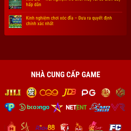
hấp dẫn
Kinh nghiệm chơi xóc đĩa – Đưa ra quyết định
chính xác nhất
NHÀ CUNG CẤP GAME