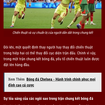
Chiến thuật và sự chuẩn bị của người dẫn dắt trong chung kết
Đôi khi, một quyết định thay người hay thay đổi chiến thuật
trong hiệp hai có thể thay đổi cục diện trận đấu. Chính vì vậy,
trong một trận chung kết bóng đá, yếu tố chiến thuật luôn được
đặt lên hàng đầu.
Xem Thêm
Bóng đá Chelsea - Hành trình chinh phục mọi
đỉnh cao cá cược
Sự tỏa sáng của các ngôi sao trong trận chung kết bóng đá