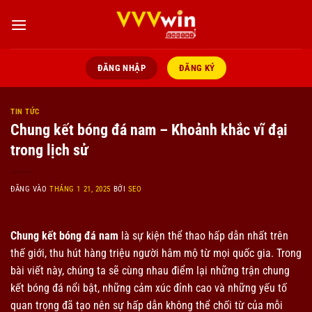
Bỏ
qua
nội
dung
ĐĂNG NHẬP
ĐĂNG KÝ
TIN TỨC
Chung kết bóng đá nam – Khoảnh khắc vĩ đại
trong lịch sử
ĐĂNG VÀO
THÁNG 1 21, 2025
BỞI
SEO
Chung kết bóng đá nam
là sự kiện thể thao hấp dẫn nhất trên
thế giới, thu hút hàng triệu người hâm mộ từ mọi quốc gia. Trong
bài viết này, chúng ta sẽ cùng nhau điểm lại những trận chung
kết bóng đá nổi bật, những cảm xúc đỉnh cao và những yếu tố
quan trọng đã tạo nên sự hấp dẫn không thể chối từ của mỗi