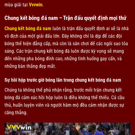
mùa giải tại
Vvvwin
.
Chung kết bóng đá nam – Trận đấu quyết định mọi thứ
Chung kết bóng đá nam
luôn là trận đấu quyết định ai sẽ là nhà
vô địch của một giải đấu lớn. Đây không chỉ là dịp để các đội
bóng thể hiện đẳng cấp, mà còn là sân chơi để các ngôi sao tỏa
sáng. Các trận chung kết bóng đá luôn được kỳ vọng sẽ mang
đến những pha bóng đỉnh cao, những tình huống gay cấn, và
những bàn thắng đẹp mắt.
Sự hồi hộp trước giờ bóng lăn trong chung kết bóng đá nam
Chúng ta không thể phủ nhận rằng, trước mỗi trận chung kết
bóng đá cảm xúc hồi hộp luôn là điều không thể thiếu. Cả cầu
thủ, huấn luyện viên và người hâm mộ đều cảm nhận được sự
căng thẳng.