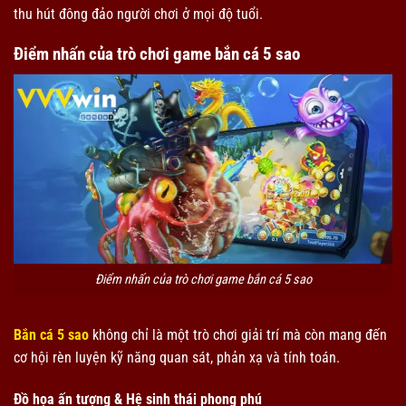
thu hút đông đảo người chơi ở mọi độ tuổi.
Điểm nhấn của trò chơi game bắn cá 5 sao
Điểm nhấn của trò chơi game bắn cá 5 sao
Bắn cá 5 sao
không chỉ là một trò chơi giải trí mà còn mang đến
cơ hội rèn luyện kỹ năng quan sát, phản xạ và tính toán.
Đồ họa ấn tượng & Hệ sinh thái phong phú