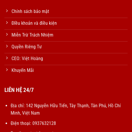
Chính sách bảo mật
ĐIều khoản và điều kiện
Miễn Trừ Trách Nhiệm
Quyền Riêng Tư
CEO: Việt Hoàng
Khuyến Mãi
LIÊN HỆ 24/7
Địa chỉ: 142 Nguyễn Hữu Tiến, Tây Thạnh, Tân Phú, Hồ Chí
Minh, Việt Nam
Điện thoại: 0937632128